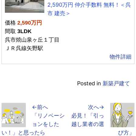
2,590万円 仲介手数料 無料！＜呉
市 建売＞
価格
2,590万円
間取
3LDK
呉市焼山泉ヶ丘１丁目
ＪＲ呉線矢野駅
物件詳細
Posted in
新築戸建て
←前へ
次へ→
「リノベーシ
必見！「引っ
ョンをした
越し業者の選
い！」と思ったら
び方」