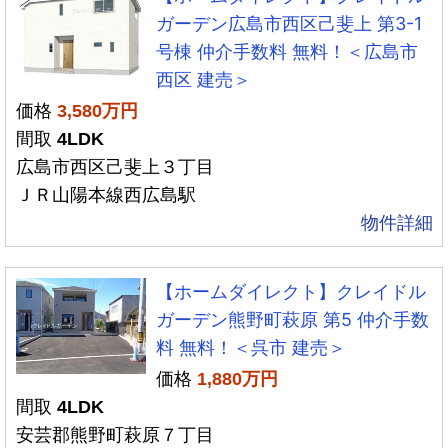
ガーデン広島市西区己斐上 第3-1
号棟 仲介手数料 無料！＜広島市
西区 建売＞
価格
3,580万円
間取
4LDK
広島市西区己斐上３丁目
ＪＲ山陽本線西広島駅
物件詳細
【ホームダイレクト】クレイドル
ガーデン熊野町萩原 第5 仲介手数
料 無料！＜呉市 建売＞
価格
1,880万円
間取
4LDK
安芸郡熊野町萩原７丁目